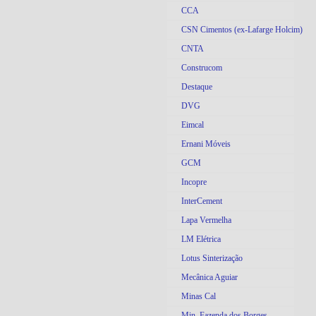
CCA
CSN Cimentos (ex-Lafarge Holcim)
CNTA
Construcom
Destaque
DVG
Eimcal
Ernani Móveis
GCM
Incopre
InterCement
Lapa Vermelha
LM Elétrica
Lotus Sinterização
Mecânica Aguiar
Minas Cal
Min. Fazenda dos Borges