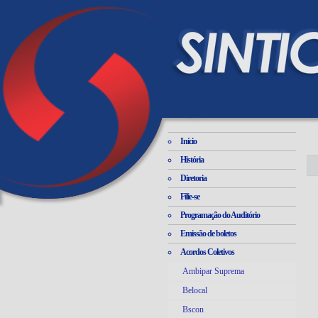
Início
História
Diretoria
Filie-se
Programação do Auditório
Emissão de boletos
Acordos Coletivos
Ambipar Suprema
Belocal
Bscon