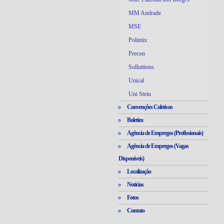
MM Andrade
MSE
Polimix
Precon
Solluttions
Unical
Uni Stein
Convenções Coletivas
Boletim
Agência de Empregos (Profissionais)
Agência de Empregos (Vagas
Disponíveis)
Localização
Notícias
Fotos
Contato