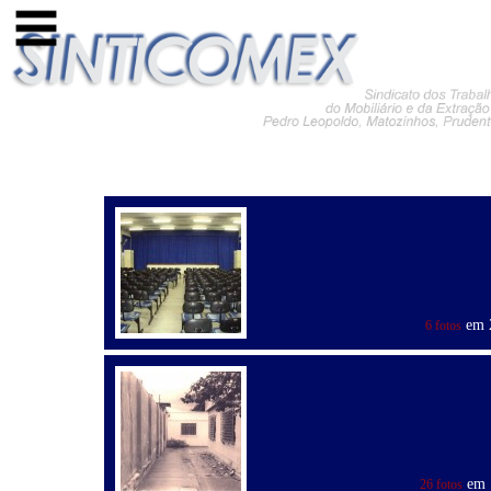
em 2
6 fotos
em 1
26 fotos